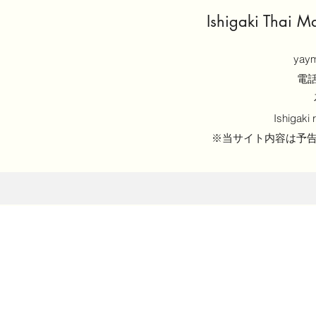
Ishigaki Thai 
yaym
電話：
Ishigaki
※当サイト内容は予
©2