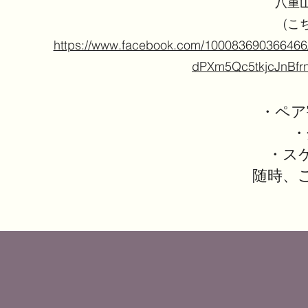
八重
​(
https://www.facebook.com/100083690366
dPXm5Qc5tkjcJnBfr
・ペア割
・
・ス
随時、